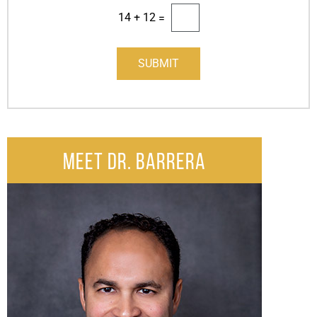
14
+
12
=
SUBMIT
MEET DR. BARRERA