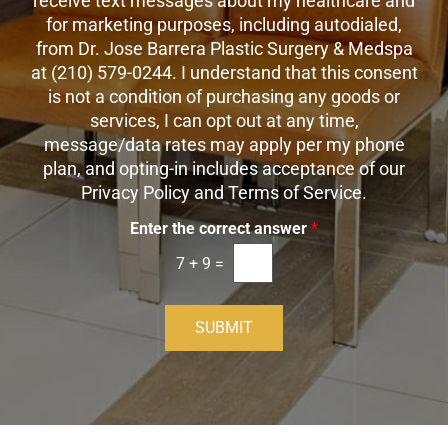
receive text messages about my healthcare and
k
t
t
x
for marketing purposes, including autodialed,
b
*
t
from Dr. Jose Barrera Plastic Surgery & Medspa
o
O
at (210) 579-0244. I understand that this consent
x
p
is not a condition of purchasing any goods or
e
t
s
services, I can opt out at any time,
-
message/data rates may apply per my phone
I
plan, and opting-in includes acceptance of our
n
Privacy Policy and Terms of Service.
Enter the correct answer
*
7
+
9
=
SUBMIT