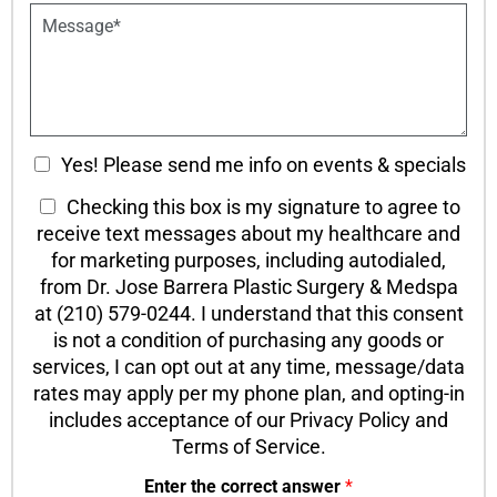
o
t
P
n
W
a
S
a
r
t
y
a
a
t
g
g
o
r
e
C
a
C
o
Yes! Please send me info on events & specials
p
n
h
h
T
Checking this box is my signature to agree to
t
T
e
a
e
receive text messages about my healthcare and
e
c
c
x
x
for marketing purposes, including autodialed,
k
t
t
t
from Dr. Jose Barrera Plastic Surgery & Medspa
b
*
O
at (210) 579-0244. I understand that this consent
o
p
is not a condition of purchasing any goods or
x
t
services, I can opt out at any time, message/data
e
-
s
rates may apply per my phone plan, and opting-in
I
includes acceptance of our Privacy Policy and
n
Terms of Service.
Enter the correct answer
*